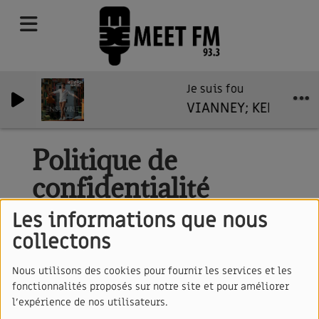
Je suis fou
VIANNEY; KENDJI GI
Politique de
confidentialité
Les informations que nous
collectons
meetfm.fr, en sa qualité de responsable du
traitement de vos données, attache une grande
Nous utilisons des cookies pour fournir les services et les
fonctionnalités proposés sur notre site et pour améliorer
importance à la protection et au respect de votre vie
l'expérience de nos utilisateurs.
privée.