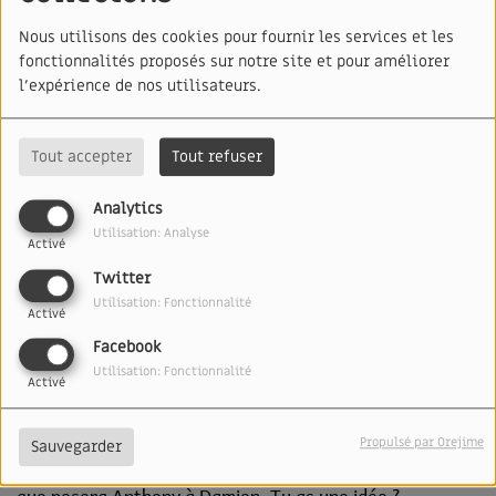
Nous utilisons des cookies pour fournir les services et les
fonctionnalités proposés sur notre site et pour améliorer
l'expérience de nos utilisateurs.
Tout accepter
Tout refuser
Analytics
Utilisation: Analyse
Activé
Twitter
Utilisation: Fonctionnalité
Activé
Facebook
Utilisation: Fonctionnalité
08 FÉVRIER 2025
Activé
ÉCOUTER LE PODCAST
Propulsé par Orejime
Sauvegarder
Qu'est-ce qui "
à Presley fait du tort" ? C'est la question
que posera Anthony à Damien. Tu as une idée ?