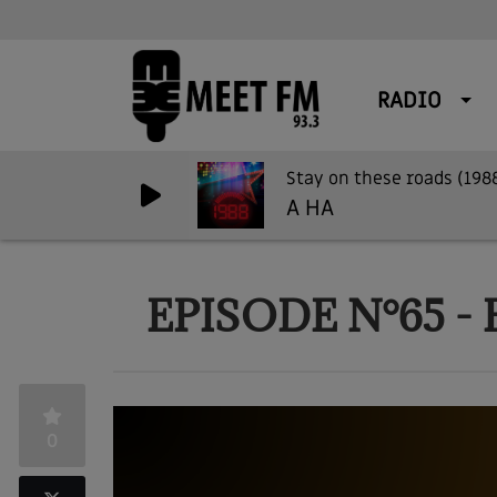
RADIO
Stay on these roads (198
A HA
EPISODE N°65 - Et
0