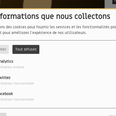
nformations que nous collectons
ons des cookies pour fournir les services et les fonctionnalités pr
et pour améliorer l'expérience de nos utilisateurs.
T
pter
Tout refuser
nalytics
ilisation: Analyse
witter
é par Anne Silla ?", c'est la question que posera
ilisation: Fonctionnalité
C
aine d'Et c'est connu ça ?!
acebook
ilisation: Fonctionnalité