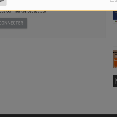
Prop
er
our commenter cet article
CONNECTER