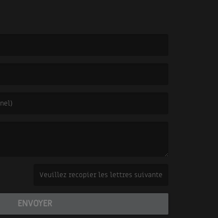
(Captcha invalide. )
ENVOYER