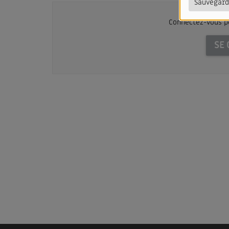
Sauvegard
Connectez-vous p
SE 