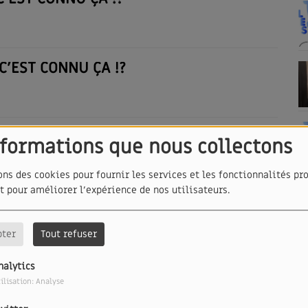
C'EST CONNU ÇA !?
C'EST CONNU ÇA !?
nformations que nous collectons
ons des cookies pour fournir les services et les fonctionnalités pr
et pour améliorer l'expérience de nos utilisateurs.
C'EST CONNU ÇA !?
pter
Tout refuser
nalytics
C'EST CONNU ÇA !?
ilisation: Analyse