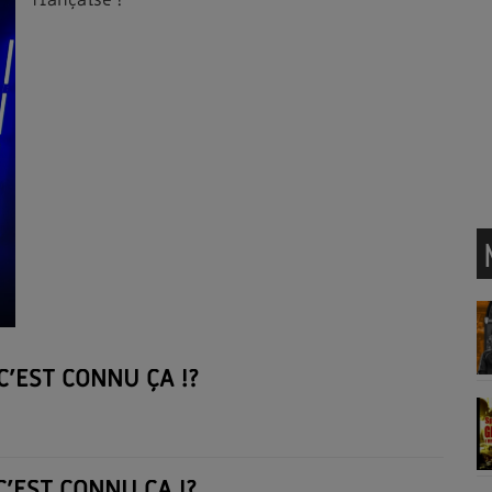
française !
C'EST CONNU ÇA !?
C'EST CONNU ÇA !?