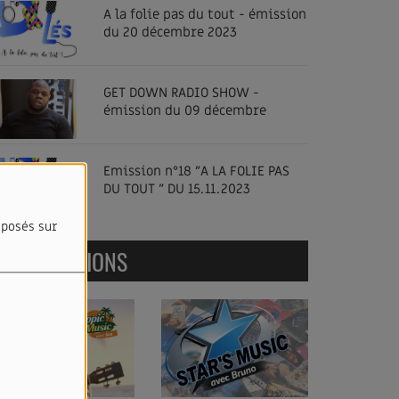
A la folie pas du tout - émission
du 20 décembre 2023
GET DOWN RADIO SHOW -
émission du 09 décembre
Emission n°18 "A LA FOLIE PAS
DU TOUT " DU 15.11.2023
oposés sur
NOS ÉMISSIONS