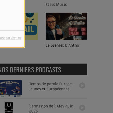
tars Music
Et c'est connu ça !?
ulsé par Orejime
e Grenier D'Antho
Meet Musique
NOS DERNIERS PODCASTS
Temps de parole Europe-
Jeunes et Européennes
l'émission de l'Afev-juin
2026